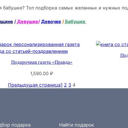
ия бабушке? Топ подборка самых желанных и нужных п
щине
/
Девушке
/
Девочке
/
Бабушке
Под
Подарочная газета «Правда»
1,590.00
₽
Предыдущая страница
1
2
3
4
дбор подарка
Найти подарок