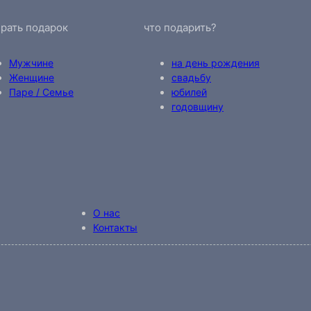
рать подарок
что подарить?
Мужчине
на день рождения
Женщине
свадьбу
Паре / Семье
юбилей
годовщину
О нас
Контакты