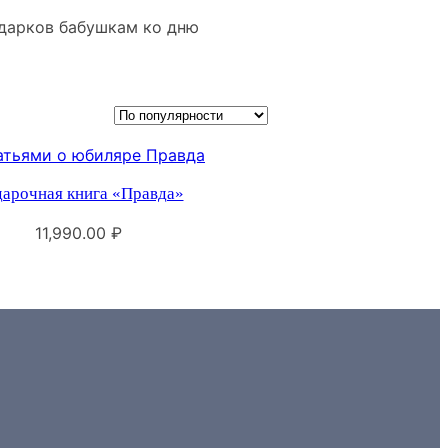
одарков бабушкам ко дню
арочная книга «Правда»
11,990.00
₽