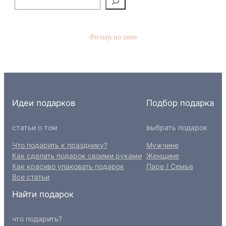
о
и
с
Фильтр по цене
к
Идеи подарков
Подбор подарка
статьи о том
выбрать подарок
Что подарить к празднику?
Мужчине
Как сделать подарок своими руками
Женщине
Как красиво упаковать подарок
Паре / Семье
Все статьи
Найти подарок
что подарить?