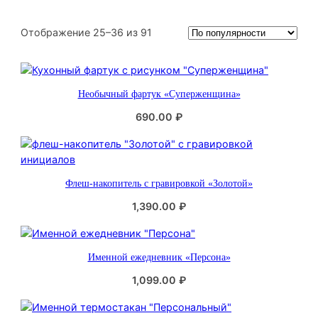
С
Отображение 25–36 из 91
о
р
т
Необычный фартук «Суперженщина»
и
р
690.00
₽
о
в
к
а
Флеш-накопитель с гравировкой «Золотой»
:
п
1,390.00
₽
о
п
о
Именной ежедневник «Персона»
п
1,099.00
₽
у
л
я