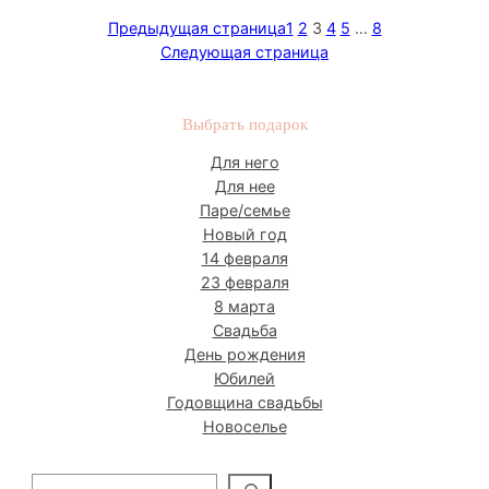
Предыдущая страница
1
2
3
4
5
…
8
Следующая страница
Выбрать подарок
Для него
Для нее
Паре/семье
Новый год
14 февраля
23 февраля
8 марта
Свадьба
День рождения
Юбилей
Годовщина свадьбы
Новоселье
П