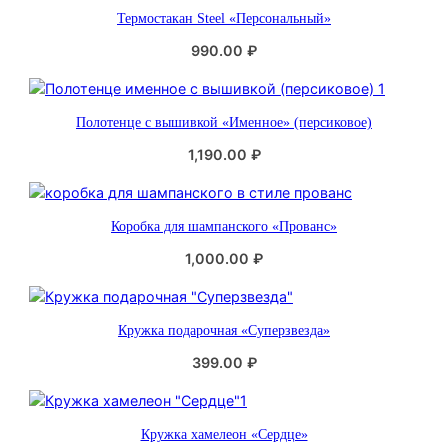
р
Термостакан Steel «Персональный»
н
990.00
₽
о
с
т
Полотенце с вышивкой «Именное» (персиковое)
и
1,190.00
₽
Коробка для шампанского «Прованс»
1,000.00
₽
Кружка подарочная «Суперзвезда»
399.00
₽
Кружка хамелеон «Сердце»