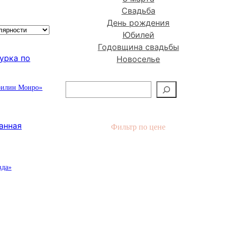
Свадьба
День рождения
Юбилей
Годовщина свадьбы
Новоселье
П
рилин Монро»
о
и
с
Фильтр по цене
к
вда»