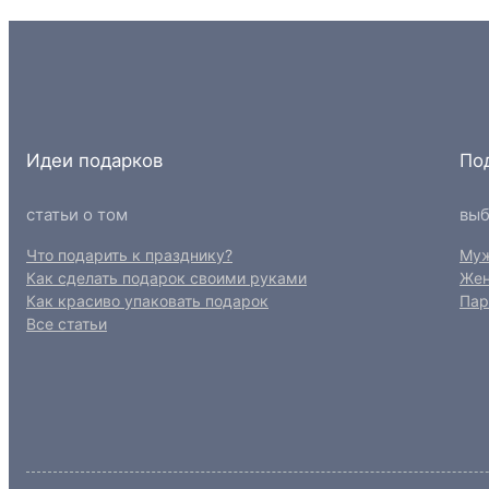
л
я
р
н
о
с
Идеи подарков
По
т
и
статьи о том
выб
Что подарить к празднику?
Му
Как сделать подарок своими руками
Же
Как красиво упаковать подарок
Пар
Все статьи