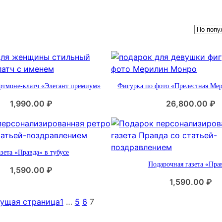
ртмоне-клатч «Элегант премиум»
Фигурка по фото «Прелестная Ме
1,990.00
₽
26,800.00
₽
зета «Правда» в тубусе
Подарочная газета «Пра
1,590.00
₽
1,590.00
₽
ущая страница
1
…
5
6
7