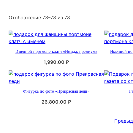
С
Отображение 73–78 из 78
о
р
т
и
Именной портмоне-клатч «Имидж премиум»
Именной по
р
о
1,990.00
₽
в
к
а
:
Фигурка по фото «Прекрасная леди»
Га
п
26,800.00
₽
о
п
о
Предыд
п
у