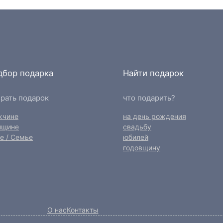
дбор подарка
Найти подарок
рать подарок
что подарить?
жчине
на день рождения
нщине
свадьбу
е / Семье
юбилей
годовщину
О нас
Контакты