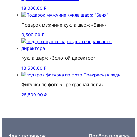
18,000.00
₽
Подарок мужчине кукла шарж «Баня»
9,500.00
₽
Кукла шарж «Золотой директор»
18,500.00
₽
Фигурка по фото «Прекрасная леди»
26,800.00
₽
Идеи подарков
Подбор подарка