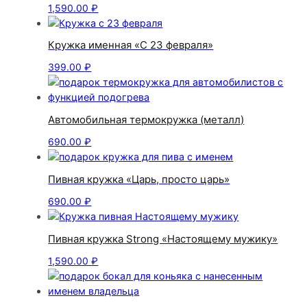
1,590.00
₽
Кружка именная «С 23 февраля»
399.00
₽
Автомобильная термокружка (металл)
690.00
₽
Пивная кружка «Царь, просто царь»
690.00
₽
Пивная кружка Strong «Настоящему мужику»
1,590.00
₽