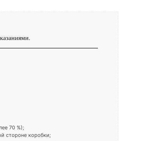
сказаниями.
ее 70 %);
ой стороне коробки;