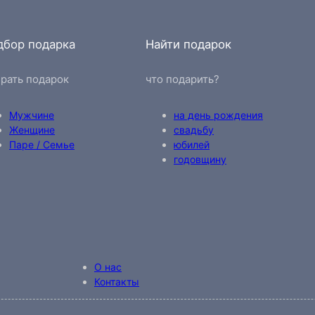
дбор подарка
Найти подарок
рать подарок
что подарить?
Мужчине
на день рождения
Женщине
свадьбу
Паре / Семье
юбилей
годовщину
О нас
Контакты