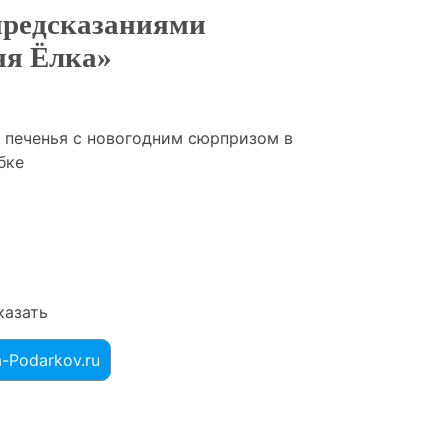
предсказаниями
яя Ёлка»
 печенья с новогодним сюрпризом в
бке
казать
a-Podarkov.ru