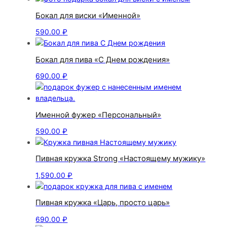
Бокал для виски «Именной»
590.00
₽
Бокал для пива «С Днем рождения»
690.00
₽
Именной фужер «Персональный»
590.00
₽
Пивная кружка Strong «Настоящему мужику»
1,590.00
₽
Пивная кружка «Царь, просто царь»
690.00
₽