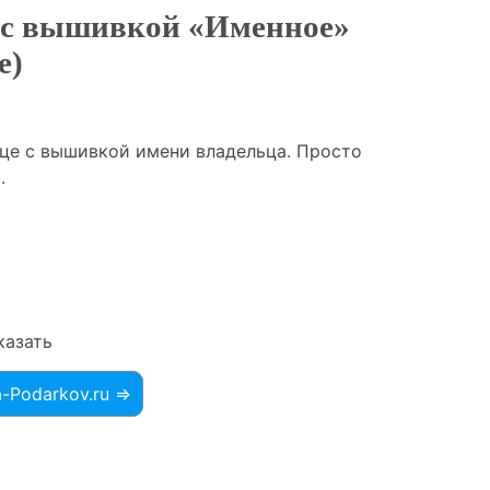
 с вышивкой «Именное»
е)
це с вышивкой имени владельца. Просто
.
казать
a-Podarkov.ru ⇒