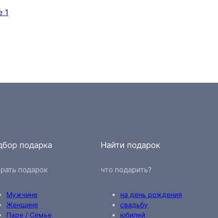
дбор подарка
Найти подарок
рать подарок
что подарить?
Мужчине
на день рождения
Женщине
свадьбу
Паре / Семье
юбилей