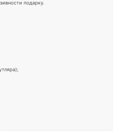
зивности подарку.
утляра);