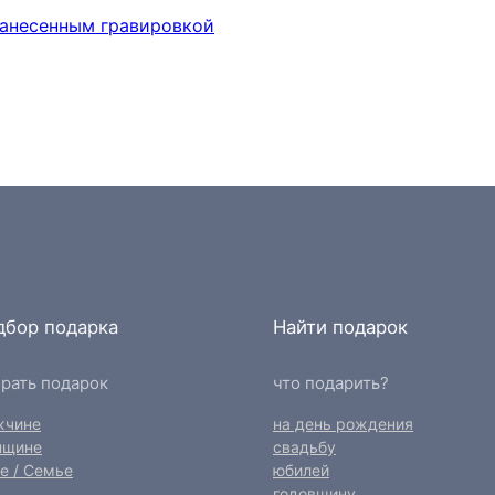
дбор подарка
Найти подарок
рать подарок
что подарить?
жчине
на день рождения
нщине
свадьбу
е / Семье
юбилей
годовщину