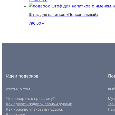
Штоф для напитков «Персональный»
790.00
₽
Идеи подарков
По
статьи о том
выб
Что подарить к празднику?
Му
Как сделать подарок своими руками
Же
Как красиво упаковать подарок
Пар
Все статьи