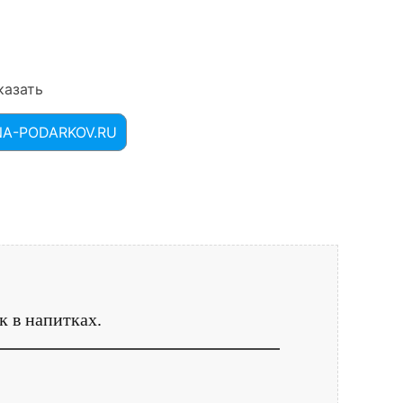
казать
INA-PODARKOV.RU
 в напитках.