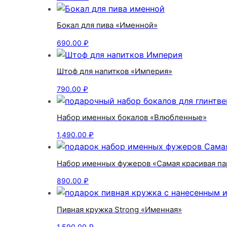
Бокал для пива «Именной»
690.00
₽
Штоф для напитков «Империя»
790.00
₽
Набор именных бокалов «Влюбленные»
1,490.00
₽
Набор именных фужеров «Самая красивая па
890.00
₽
Пивная кружка Strong «Именная»
1,590.00
₽