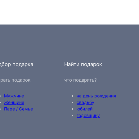
дбор подарка
Найти подарок
рать подарок
что подарить?
Мужчине
на день рождения
Женщине
свадьбу
Паре / Семье
юбилей
годовщину