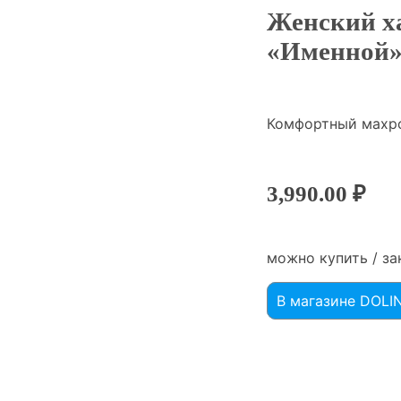
Женский х
«Именной»
Комфортный махро
3,990.00
₽
можно купить / за
В магазине DOL