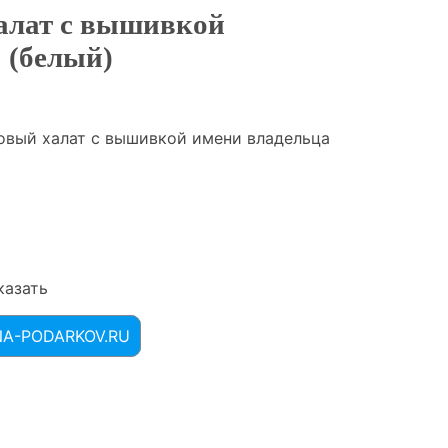
алат с вышивкой
 (белый)
вый халат с вышивкой имени владельца
казать
INA-PODARKOV.RU