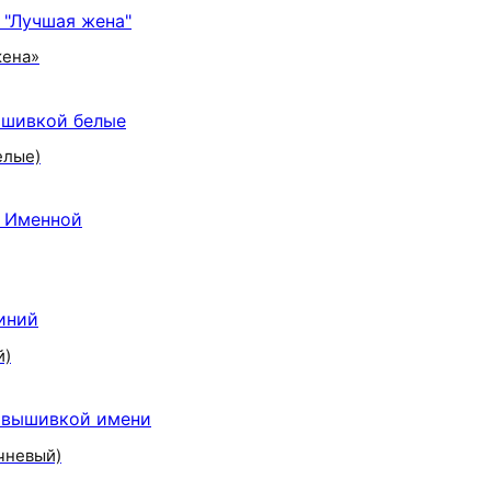
жена»
елые)
й)
чневый)