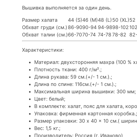
Вышивка выполняется за один день.
Размер халата
44 (S)
46 (M)
48 (L)
50 (XL)
52 
Обхват груди (см.)
86-90
90-94
94-98
98-102
10
Обхват талии (см.)
66-70
70-74
74-78
78-82
82
Характеристики:
Материал: двухсторонняя махра (100 % х
Плотность ткани: 400 г/м².;
Длина рукава: 59 см.(+/- 1 см.).;
Длина по спине: 116см.(+/- 1 см.).;
Максимальная ширина вышивки: 300 мм;
Цвет: белый;
В комплекте: халат, пояс для халата, коро
Упаковка: фирменная картонная коробка.;
Размер упаковки: 30 x 40 x 10 см.( ширин
Вес: 1,5 кг.;
Производитель: Россия (г. Иваново)