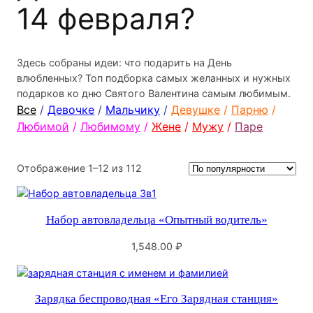
14 февраля?
Здесь собраны идеи: что подарить на День
влюбленных? Топ подборка самых желанных и нужных
подарков ко дню Святого Валентина самым любимым.
Все
/
Девочке
/
Мальчику
/
Девушке
/
Парню
/
Любимой
/
Любимому
/
Жене
/
Мужу
/
Паре
Сортировка:
Отображение 1–12 из 112
по
популярности
Набор автовладельца «Опытный водитель»
1,548.00
₽
Зарядка беспроводная «Его Зарядная станция»