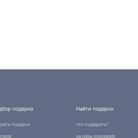
дбор подарка
Найти подарок
рать подарок
что подарить?
жчине
на день рождения