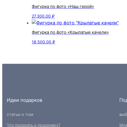
Фигурка по фото «Наш герой»
27,300.00
₽
Фигурка по фото «Крылатые качели»
18,500.00
₽
Идеи подарков
По
статьи о том
выб
Что подарить к празднику?
Му