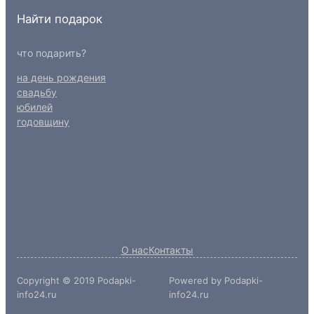
Найти подарок
что подарить?
на день рождения
свадьбу
юбилей
годовщину
О нас
Контакты
Copyright © 2019 Podapki-
Powered by Podapki-
info24.ru
info24.ru