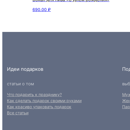
690.00
₽
Идеи подарков
По
статьи о том
выб
Что подарить к празднику?
Му
Как сделать подарок своими руками
Же
Как красиво упаковать подарок
Пар
Все статьи