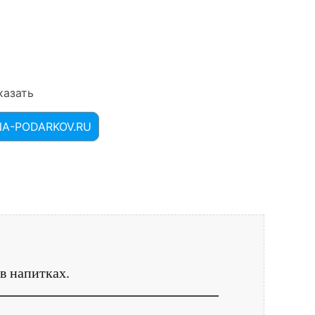
казать
INA-PODARKOV.RU
в напитках.