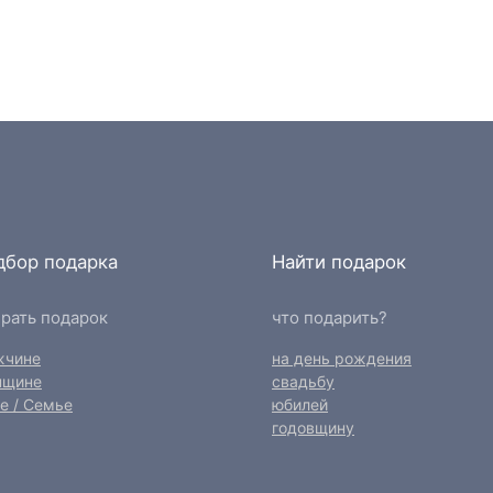
дбор подарка
Найти подарок
рать подарок
что подарить?
жчине
на день рождения
нщине
свадьбу
е / Семье
юбилей
годовщину