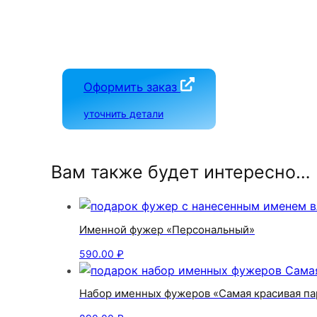
Оформить заказ
уточнить детали
Вам также будет интересно…
Именной фужер «Персональный»
590.00
₽
Набор именных фужеров «Самая красивая па