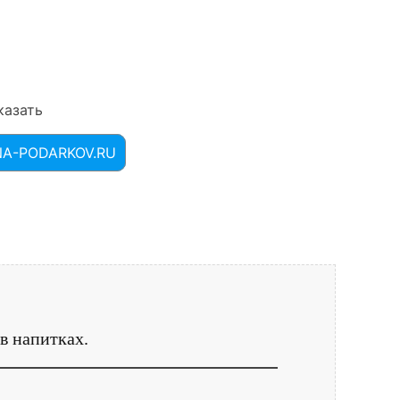
казать
INA-PODARKOV.RU
в напитках.