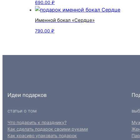
690.00
₽
Именной бокал «Сердце»
790.00
₽
Идеи подарков
По
статьи о том
выб
Что подарить к празднику?
Му
Как сделать подарок своими руками
Же
Как красиво упаковать подарок
Пар