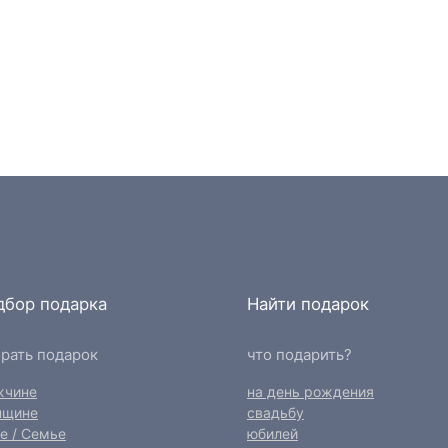
дбор подарка
Найти подарок
рать подарок
что подарить?
жчине
на день рождения
нщине
свадьбу
е / Семье
юбилей