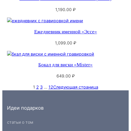
1,190.00
₽
Ежедневник именной «Эссе»
1,099.00
₽
Бокал для виски «Mister»
649.00
₽
1
2
3
…
12
Следующая страница
Идеи подарков
статьи о том