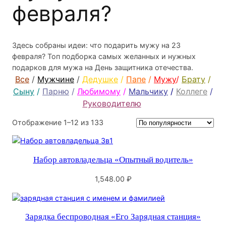
февраля?
Здесь собраны идеи: что подарить мужу на 23
февраля? Топ подборка самых желанных и нужных
подарков для мужа на День защитника отечества.
Все
/
Мужчине
/
Дедушке
/
Папе
/
Мужу
/
Брату
/
Сыну
/
Парню
/
Любимому
/
Мальчику
/
Коллеге
/
Руководителю
Сортировка:
Отображение 1–12 из 133
по
популярности
Набор автовладельца «Опытный водитель»
1,548.00
₽
Зарядка беспроводная «Его Зарядная станция»