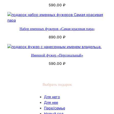
п
590.00
₽
о
п
о
п
Набор именных фужеров «Самая красивая пара»
у
890.00
₽
л
я
р
н
Именной фужер «Персональный»
о
590.00
₽
с
т
и
Выбрать подарок
Для него
Для нее
Паре/семье
Новый год