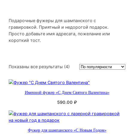
Подарочные фужеры для шампанского с
гравировкой. Приятный и недорогой подарок.
Просто добавьте имя адресата, пожелание или
короткий тост.
С
Показаны все результаты (4)
о
р
т
Именной фужер «С Днем Святого Валентина»
и
р
590.00
₽
о
в
к
а
Фужер для шампанского «С Новым Годом»
: