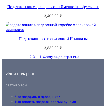
Подстаканник с гравировкой «Именной» в футляре»
3,490.00
₽
Подстаканник с гравировкой Инициалы
3,839.00
₽
1
2
3
…
11
Следующая страница
Идеи подарков
статьи о том
Что подарить к празднику?
Как сделать подарок своими руками