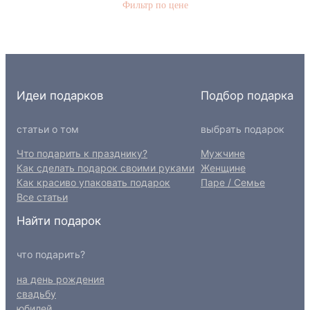
Фильтр по цене
к
Идеи подарков
Подбор подарка
статьи о том
выбрать подарок
Что подарить к празднику?
Мужчине
Как сделать подарок своими руками
Женщине
Как красиво упаковать подарок
Паре / Семье
Все статьи
Найти подарок
что подарить?
на день рождения
свадьбу
юбилей