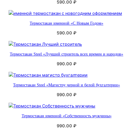
590.00
₽
о
с
т
Термостакан именной «С Новым Годом»
и
590.00
₽
Термостакан Steel «Лучший строитель всех времен и народов»
990.00
₽
Термостакан Steel «Магистру черной и белой бухгалтерии»
990.00
₽
Термостакан именной «Собственность мужчины»
990.00
₽