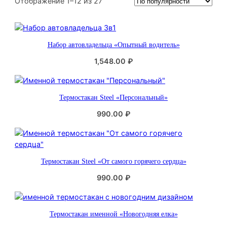
С
Отображение 1–12 из 27
о
р
т
Набор автовладельца «Опытный водитель»
и
р
1,548.00
₽
о
в
к
Термостакан Steel «Персональный»
а
:
990.00
₽
п
о
п
о
Термостакан Steel «От самого горячего сердца»
п
990.00
₽
у
л
я
р
Термостакан именной «Новогодняя елка»
н