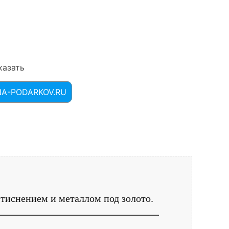
казать
INA-PODARKOV.RU
тиснением и металлом под золото.