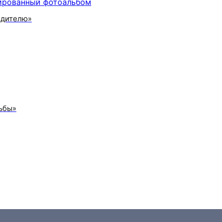
одителю»
ьбы»