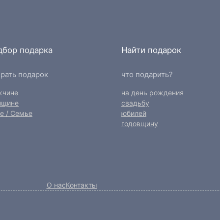
дбор подарка
Найти подарок
рать подарок
что подарить?
жчине
на день рождения
нщине
свадьбу
е / Семье
юбилей
годовщину
О нас
Контакты