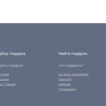
дбор подарка
Найти подарок
рать подарок
что подарить?
жчине
на день рождения
нщине
свадьбу
е / Семье
юбилей
годовщину