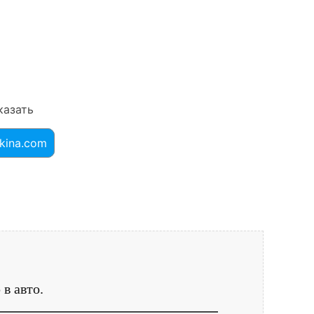
казать
kina.com
в авто.