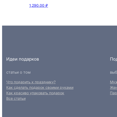
1,290.00
₽
Идеи подарков
По
статьи о том
выб
Что подарить к празднику?
Му
Как сделать подарок своими руками
Же
Как красиво упаковать подарок
Пар
Все статьи