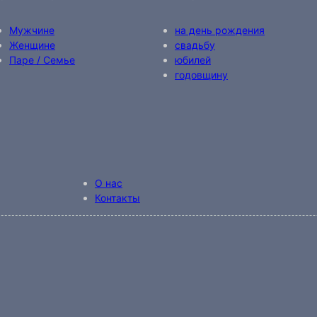
Мужчине
на день рождения
Женщине
свадьбу
Паре / Семье
юбилей
годовщину
О нас
Контакты