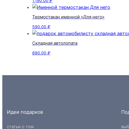
1,190.00
₽
Термостакан именной «Для него»
590.00
₽
Складная автолопата
690.00
₽
Идеи подарков
По
статьи о том
выб