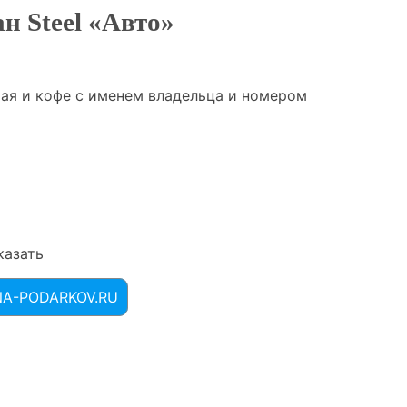
н Steel «Авто»
чая и кофе с именем владельца и номером
казать
INA-PODARKOV.RU