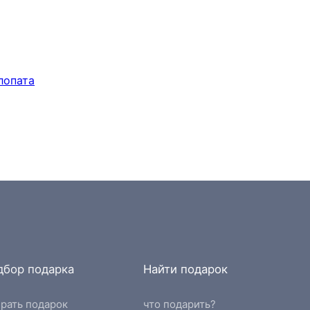
дбор подарка
Найти подарок
рать подарок
что подарить?