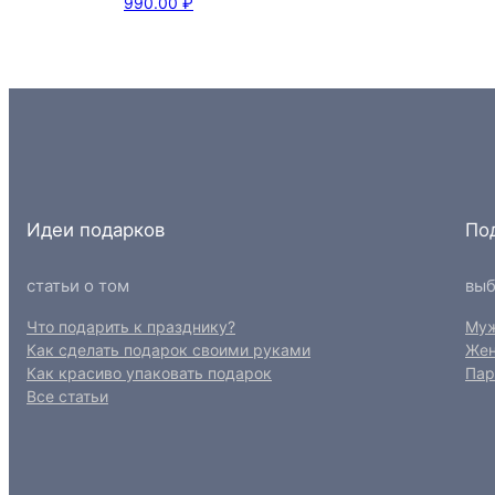
990.00
₽
Идеи подарков
По
статьи о том
выб
Что подарить к празднику?
Му
Как сделать подарок своими руками
Же
Как красиво упаковать подарок
Пар
Все статьи