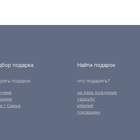
дбор подарка
Найти подарок
рать подарок
что подарить?
жчине
на день рождения
нщине
свадьбу
е / Семье
юбилей
годовщину