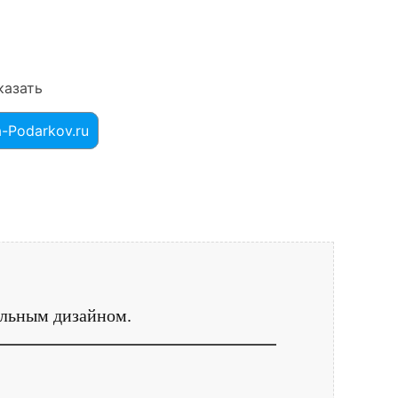
казать
a-Podarkov.ru
альным дизайном.