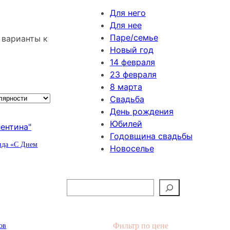
Для него
Для нее
Паре/семье
 варианты к
Новый год
14 февраля
23 февраля
8 марта
Свадьба
День рождения
Юбилей
Годовщина свадьбы
ида «С Днем
Новоселье
П
о
и
с
Фильтр по цене
ов