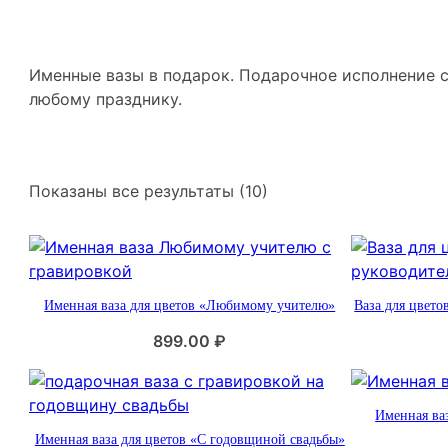
Именные вазы в подарок. Подарочное исполнение с
любому празднику.
С
Показаны все результаты (10)
о
р
т
и
Именная ваза для цветов «Любимому учителю»
Ваза для цвето
р
о
899.00
₽
в
к
а
Именная ва
:
Именная ваза для цветов «С годовщиной свадьбы»