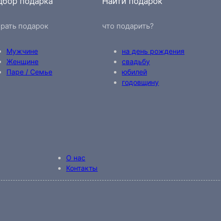
дбор подарка
Найти подарок
рать подарок
что подарить?
Мужчине
на день рождения
Женщине
свадьбу
Паре / Семье
юбилей
годовщину
О нас
Контакты