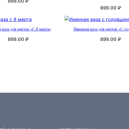
899.00
₽
899.00
₽
 ваза для цветов «С 8 марта»
Именная ваза для цветов «С г
899.00
₽
899.00
₽