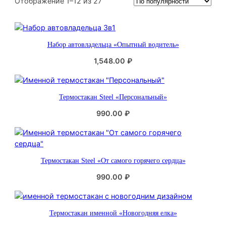
С
Отображение 1–12 из 27
о
р
т
Набор автовладельца «Опытный водитель»
и
р
1,548.00
₽
о
в
к
Термостакан Steel «Персональный»
а
:
990.00
₽
п
о
п
о
Термостакан Steel «От самого горячего сердца»
п
990.00
₽
у
л
я
р
Термостакан именной «Новогодняя елка»
н