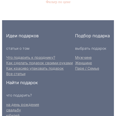
Фильтр по цене
к
Идеи подарков
Подбор подарка
статьи о том
выбрать подарок
Что подарить к празднику?
Мужчине
Как сделать подарок своими руками
Женщине
Как красиво упаковать подарок
Паре / Семье
Все статьи
Найти подарок
что подарить?
на день рождения
свадьбу
юбилей