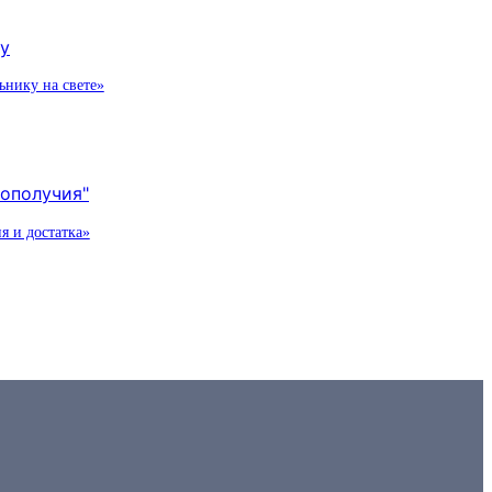
к
нику на свете»
я и достатка»