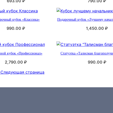
693.00
₽
790.00
₽
рочный кубок «Классика»
Подарочный кубок «Лучшему началь
990.00
₽
1,450.00
₽
дной кубок «Профессионал»
Статуэтка «Талисман благополучи
2,790.00
₽
990.00
₽
4
Следующая страница