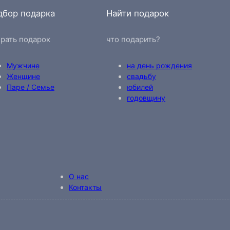
дбор подарка
Найти подарок
рать подарок
что подарить?
Мужчине
на день рождения
Женщине
свадьбу
Паре / Семье
юбилей
годовщину
О нас
Контакты