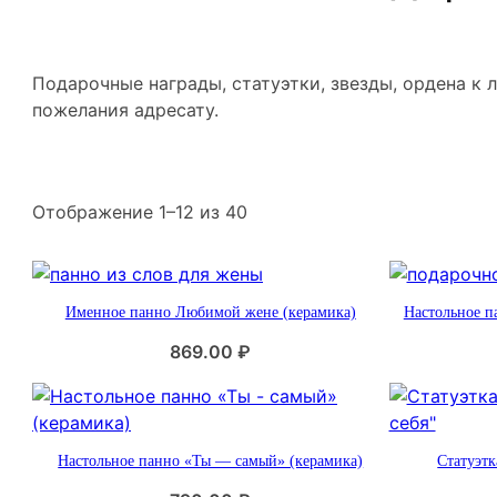
Подарочные награды, статуэтки, звезды, ордена к
пожелания адресату.
С
Отображение 1–12 из 40
о
р
т
Именное панно Любимой жене (керамика)
Настольное п
и
р
869.00
₽
о
в
к
а
Настольное панно «Ты — самый» (керамика)
Статуэтк
: