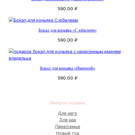
р
590.00
₽
н
о
с
Бокал для коньяка «С юбилеем»
т
и
590.00
₽
Бокал для коньяка «Именной»
590.00
₽
Выбрать подарок
Для него
Для нее
Паре/семье
Новый год