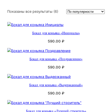
С
Показаны все результаты (6)
о
р
т
Бокал для коньяка «Инициалы»
и
р
590.00
₽
о
в
к
Бокал для коньяка «Поздравление»
а
:
590.00
₽
п
о
п
Бокал для коньяка «Выдержанный»
о
590.00
₽
п
у
л
я
Бокал для коньяка «Лучший строитель»