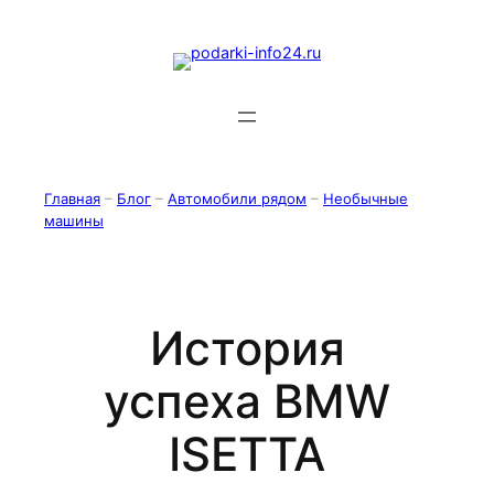
Перейти
к
содержимому
Главная
–
Блог
–
Автомобили рядом
–
Необычные
машины
История
успеха BMW
ISETTA