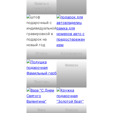
Халаты с
вышивкой
Штофы
Автоподарки
Фляжки
Текстиль
Вазы
Кружки