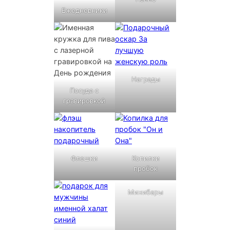
Ежедневники
Награды
Посуда с
гравировкой
Флешки
Копилки
пробок
Минибары