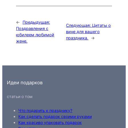
←
Предыдущая:
Следующая:
Цитаты о
Поздравления с
вине для вашего
юбилеем любимой
праздника.
→
жене.
Идеи подарков
статьи о том
Что подарить к празднику?
Как сделать подарок своими руками
Как красиво упаковать подарок