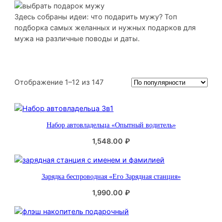
Здесь собраны идеи: что подарить мужу? Топ
подборка самых желанных и нужных подарков для
мужа на различные поводы и даты.
С
Отображение 1–12 из 147
о
р
т
Набор автовладельца «Опытный водитель»
и
р
1,548.00
₽
о
в
к
Зарядка беспроводная «Его Зарядная станция»
а
:
1,990.00
₽
п
о