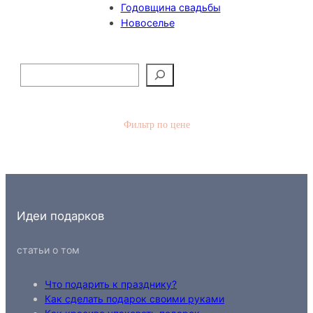
Годовщина свадьбы
Новоселье
П
о
и
с
Фильтр по цене
к
Идеи подарков
статьи о том
Что подарить к празднику?
Как сделать подарок своими руками