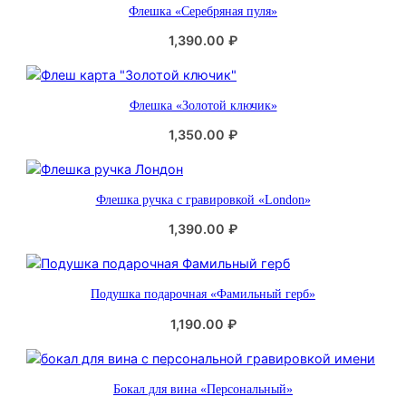
п
Флешка «Серебряная пуля»
о
1,390.00
₽
п
у
л
я
Флешка «Золотой ключик»
р
1,350.00
₽
н
о
с
Флешка ручка с гравировкой «London»
т
и
1,390.00
₽
Подушка подарочная «Фамильный герб»
1,190.00
₽
Бокал для вина «Персональный»