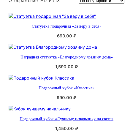
С
Отображение 1–12 из 13
о
р
т
Статуэтка подарочная «За веру в себя»
и
р
693.00
₽
о
в
к
Наградная статуэтка «Благородному хозяину дома»
а
:
1,590.00
₽
п
о
п
Подарочный кубок «Классика»
о
990.00
₽
п
у
л
я
Подарочный кубок «Лучшему начальнику на свете»
р
1,450.00
₽
н